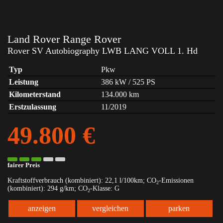
Land Rover
Range Rover
Rover SV Autobiography LWB LANG VOLL 1. Hd
Typ
Pkw
Leistung
386 kW / 525 PS
Kilometerstand
134.000 km
Erstzulassung
11/2019
49.800 €
fairer Preis
Kraftstoffverbrauch (kombiniert):
22,1 l/100km
;
CO
-Emissionen
2
(kombiniert):
294 g/km
;
CO
-Klasse:
G
2
anzeigen
vergleichen
parken