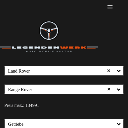
Zum
Inhalt
springen
Land Rover
Range Rover
Preis max.:
134991
Getriebe