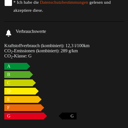
* Ich habe die
Datenschutzbestimmungen
gelesen und
akzeptiere diese.
Verbrauchswerte
Kraftstoffverbrauch (kombiniert):
12,3 l/100km
CO
-Emissionen (kombiniert):
289 g/km
2
CO
-Klasse:
G
2
A
B
C
D
E
F
G
G